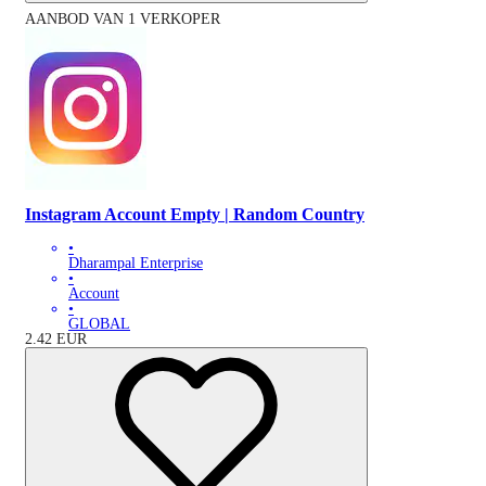
AANBOD VAN 1 VERKOPER
Instagram Account Empty | Random Country
•
Dharampal Enterprise
•
Account
•
GLOBAL
2.42
EUR