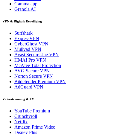
Gamma.app
Granola AI
VPN & Digitale Beveiliging
Surfshark
ExpressVPN
CyberGhost VPN
Mullvad VPN
Avast SecureLine VPN
HMA! Pro VPN
McAfee Total Protection
AVG Secure VPN
Norton Secure VPN
Bitdefender Premium VPN
AdGuard VPN
Videostreaming & TV
YouTube Premium
Crunchyroll
Netflix
Amazon Prime Video
Disney Plus