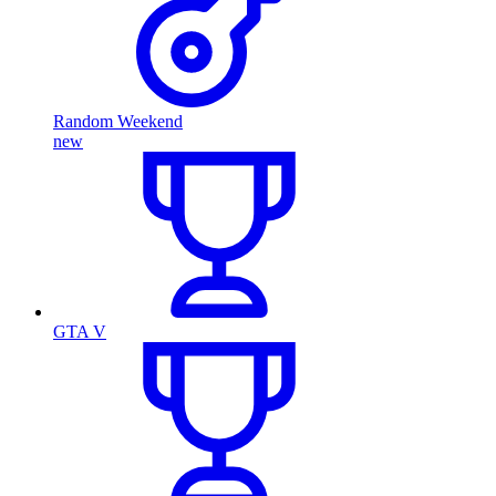
Random Weekend
new
GTA V