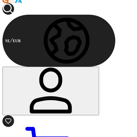
NL
EUR