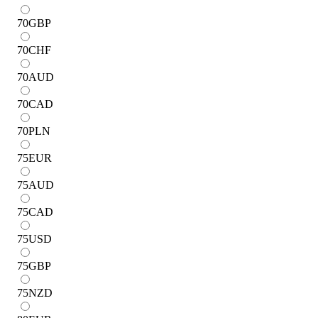
70
GBP
70
CHF
70
AUD
70
CAD
70
PLN
75
EUR
75
AUD
75
CAD
75
USD
75
GBP
75
NZD