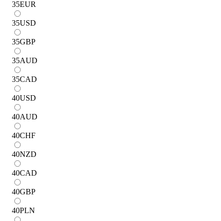
35
EUR
35
USD
35
GBP
35
AUD
35
CAD
40
USD
40
AUD
40
CHF
40
NZD
40
CAD
40
GBP
40
PLN