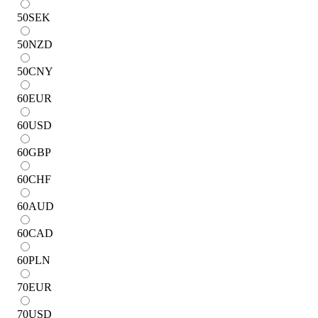
50
SEK
50
NZD
50
CNY
60
EUR
60
USD
60
GBP
60
CHF
60
AUD
60
CAD
60
PLN
70
EUR
70
USD