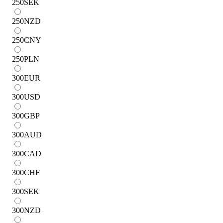
250
SEK
250
NZD
250
CNY
250
PLN
300
EUR
300
USD
300
GBP
300
AUD
300
CAD
300
CHF
300
SEK
300
NZD