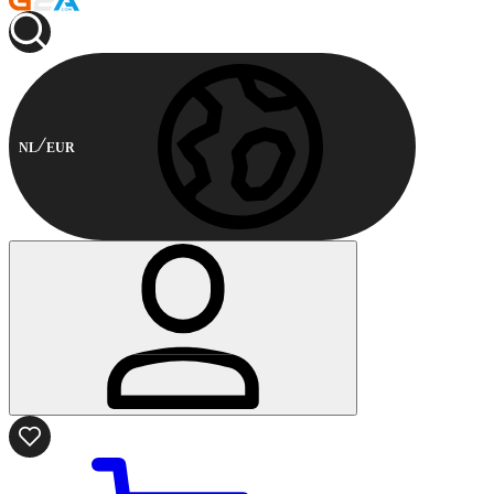
NL
EUR