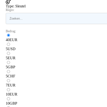
Type
:
Sleutel
Regio:
Bedrag:
40
EUR
5
USD
5
EUR
5
GBP
5
CHF
7
EUR
10
EUR
10
GBP