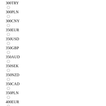
300
TRY
300
PLN
300
CNY
350
EUR
350
USD
350
GBP
350
AUD
350
SEK
350
NZD
350
CAD
350
PLN
400
EUR