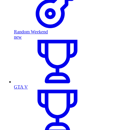
Random Weekend
new
GTA V