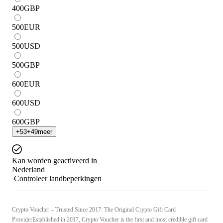
400
GBP
500
EUR
500
USD
500
GBP
600
EUR
600
USD
600
GBP
+
53
+
49
meer
Kan worden geactiveerd in
Nederland
Controleer landbeperkingen
Crypto Voucher – Trusted Since 2017: The Original Crypto Gift Card
ProviderEstablished in 2017, Crypto Voucher is the first and most credible gift card