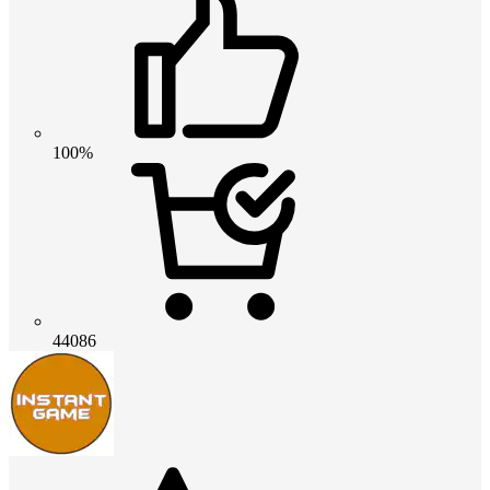
100%
44086