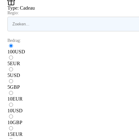
Type
:
Cadeau
Regio:
Bedrag:
100
USD
5
EUR
5
USD
5
GBP
10
EUR
10
USD
10
GBP
15
EUR