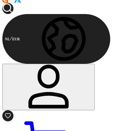
NL
EUR