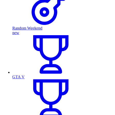
Random Weekend
new
GTA V