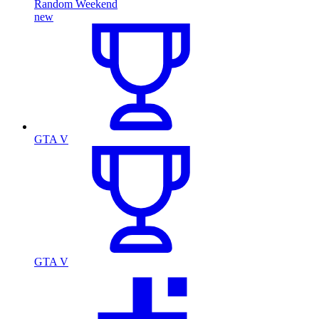
Random Weekend
new
GTA V
GTA V