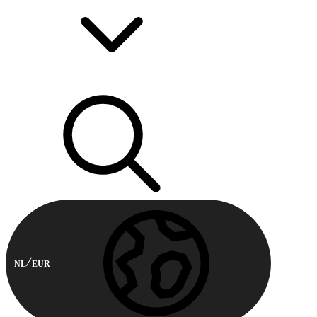
NL
EUR