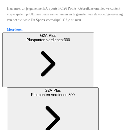
Haal meer uit je game met EA Sports FC 26 Points. Gebruik ze om nieuwe content
vrij te spelen, je Ultimate Team aan te passen en te genieten van de volledige ervaring
van het nieuwste EA Sports voetbalspel. Of je nu nieu ...
Meer lezen
G2A Plus
Pluspunten verdienen:
300
G2A Plus
Pluspunten verdienen:
300