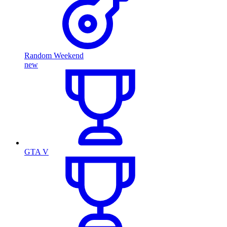
Random Weekend
new
GTA V