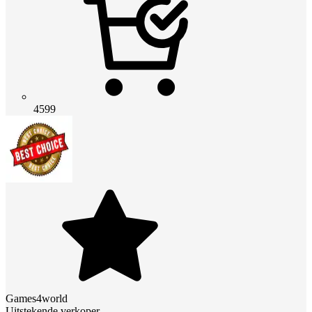
4599
Games4world
Uitstekende verkoper