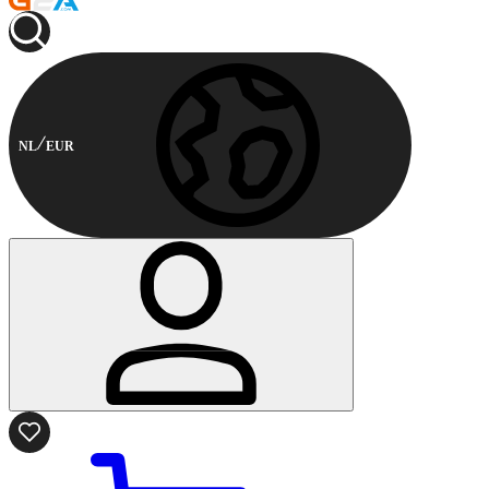
NL
EUR