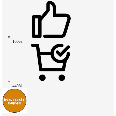
100%
44081