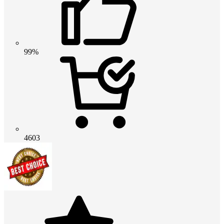
99%
4603