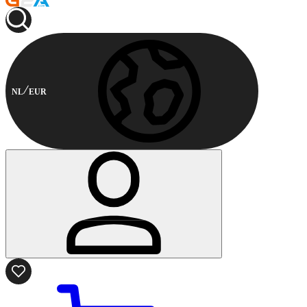
NL
EUR