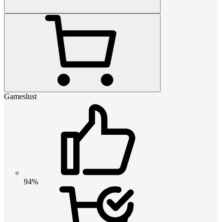
Gameslust
94%