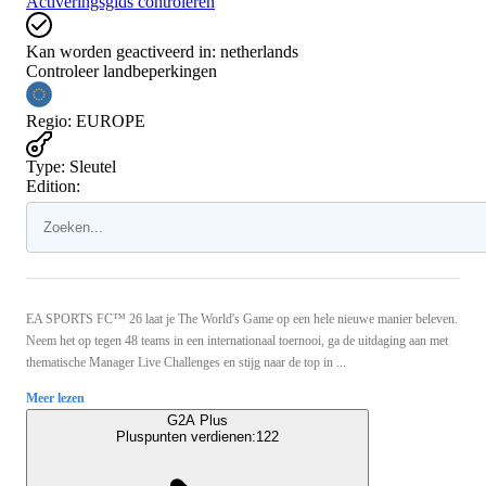
Activeringsgids controleren
Kan worden geactiveerd in:
netherlands
Controleer landbeperkingen
Regio
:
EUROPE
Type
:
Sleutel
Edition:
EA SPORTS FC™ 26 laat je The World's Game op een hele nieuwe manier beleven.
Neem het op tegen 48 teams in een internationaal toernooi, ga de uitdaging aan met
thematische Manager Live Challenges en stijg naar de top in ...
Meer lezen
G2A Plus
Pluspunten verdienen:
122