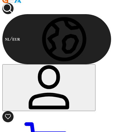
NL
EUR