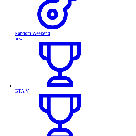
Random Weekend
new
GTA V