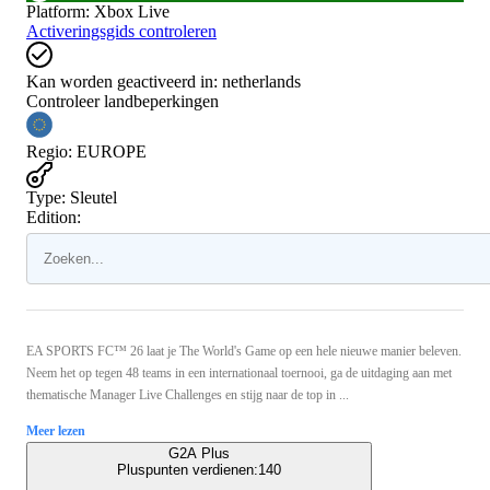
Platform
:
Xbox Live
Activeringsgids controleren
Kan worden geactiveerd in:
netherlands
Controleer landbeperkingen
Regio
:
EUROPE
Type
:
Sleutel
Edition:
EA SPORTS FC™ 26 laat je The World's Game op een hele nieuwe manier beleven.
Neem het op tegen 48 teams in een internationaal toernooi, ga de uitdaging aan met
thematische Manager Live Challenges en stijg naar de top in ...
Meer lezen
G2A Plus
Pluspunten verdienen:
140