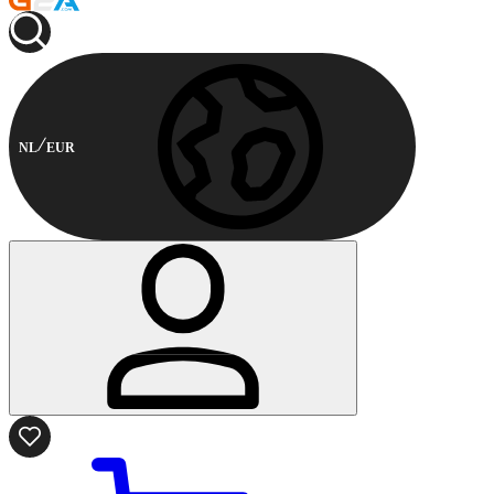
NL
EUR