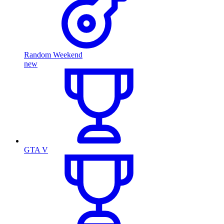
Random Weekend
new
GTA V