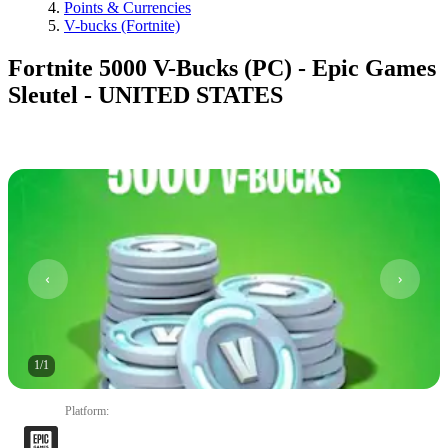
Points & Currencies
V-bucks (Fortnite)
Fortnite 5000 V-Bucks (PC) - Epic Games
Sleutel - UNITED STATES
1
/
1
Platform
: