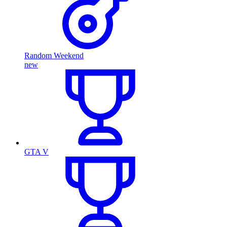
Random Weekend
new
GTA V