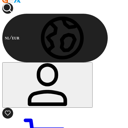
NL
EUR