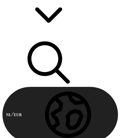
NL
EUR