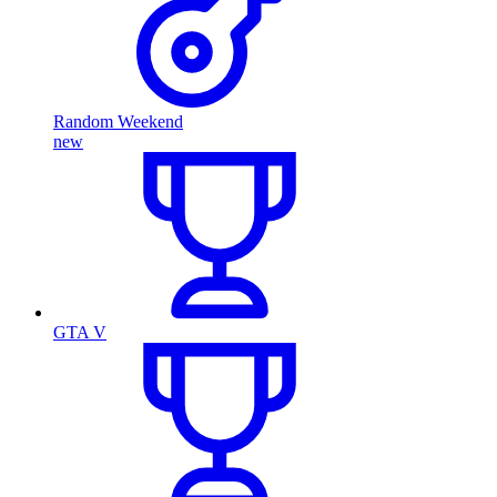
Random Weekend
new
GTA V