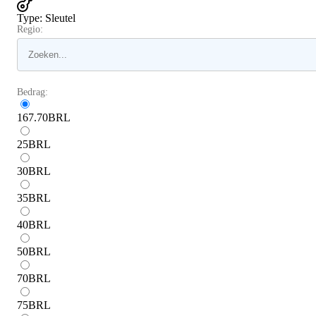
Type
:
Sleutel
Regio:
Bedrag:
167.70
BRL
25
BRL
30
BRL
35
BRL
40
BRL
50
BRL
70
BRL
75
BRL