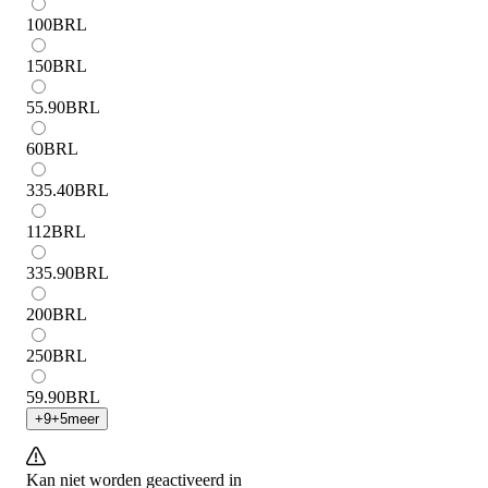
100
BRL
150
BRL
55.90
BRL
60
BRL
335.40
BRL
112
BRL
335.90
BRL
200
BRL
250
BRL
59.90
BRL
+
9
+
5
meer
Kan niet worden geactiveerd in