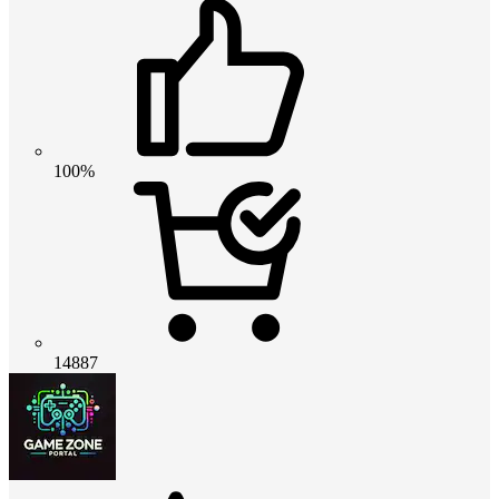
100%
14887