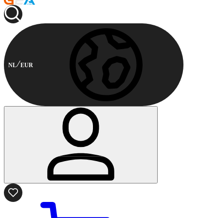
NL
EUR