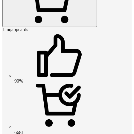
Linqappcards
90%
6681