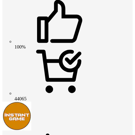
100%
44065