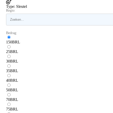
Type
:
Sleutel
Regio:
Bedrag:
150
BRL
25
BRL
30
BRL
35
BRL
40
BRL
50
BRL
70
BRL
75
BRL