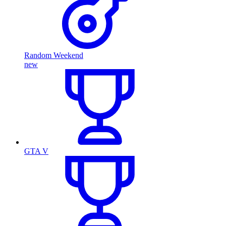
Random Weekend
new
GTA V