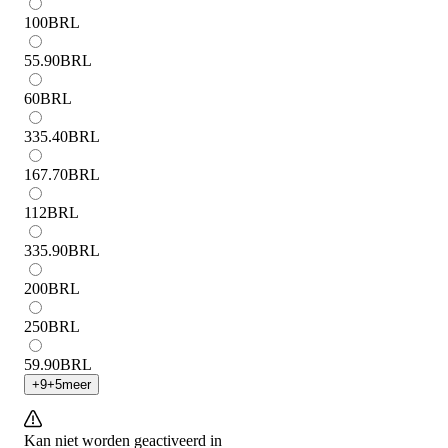
100
BRL
55.90
BRL
60
BRL
335.40
BRL
167.70
BRL
112
BRL
335.90
BRL
200
BRL
250
BRL
59.90
BRL
+
9
+
5
meer
Kan niet worden geactiveerd in