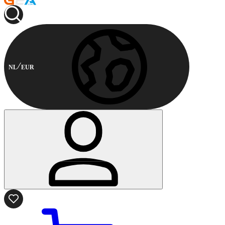
NL
EUR