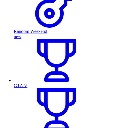
Random Weekend
new
GTA V