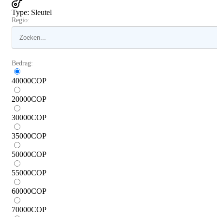
Type
:
Sleutel
Regio:
Bedrag:
40000
COP
20000
COP
30000
COP
35000
COP
50000
COP
55000
COP
60000
COP
70000
COP