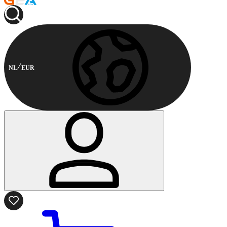
NL
EUR