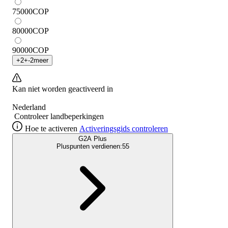
75000
COP
80000
COP
90000
COP
+
2
+
-2
meer
Kan niet worden geactiveerd in
Nederland
Controleer landbeperkingen
Hoe te activeren
Activeringsgids controleren
G2A Plus
Pluspunten verdienen:
55