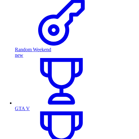
Random Weekend
new
GTA V