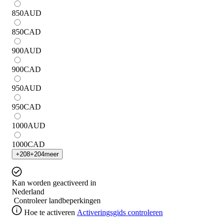
850
AUD
850
CAD
900
AUD
900
CAD
950
AUD
950
CAD
1000
AUD
1000
CAD
+
208
+
204
meer
Kan worden geactiveerd in
Nederland
Controleer landbeperkingen
Hoe te activeren
Activeringsgids controleren