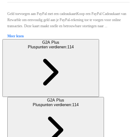
Geld toevoegen aan PayPal met een cadeaukaartKoop een PayPal Cadeaukaart van
Rewarble om eenvoudig geld aan je PayPal-rekening toe te voegen voor online
transacties. Deze kaart maakt snelle en betrouwbare stortingen naar ...
Meer lezen
G2A Plus
Pluspunten verdienen:
114
G2A Plus
Pluspunten verdienen:
114