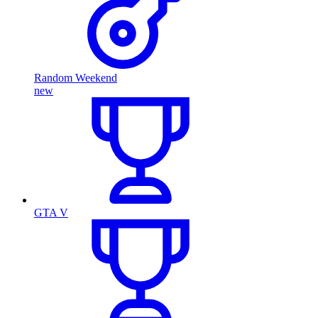
Random Weekend
new
GTA V