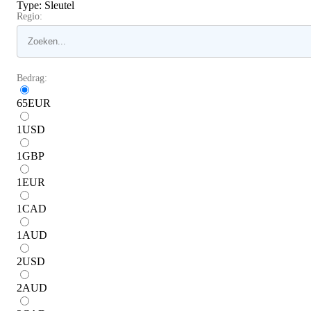
Type
:
Sleutel
Regio:
Bedrag:
65
EUR
1
USD
1
GBP
1
EUR
1
CAD
1
AUD
2
USD
2
AUD