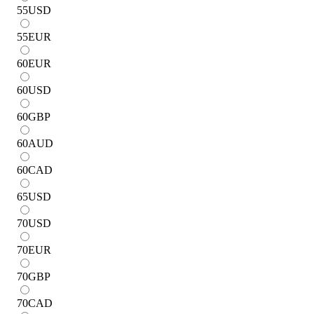
55
USD
55
EUR
60
EUR
60
USD
60
GBP
60
AUD
60
CAD
65
USD
70
USD
70
EUR
70
GBP
70
CAD