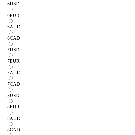
6
USD
6
EUR
6
AUD
6
CAD
7
USD
7
EUR
7
AUD
7
CAD
8
USD
8
EUR
8
AUD
8
CAD