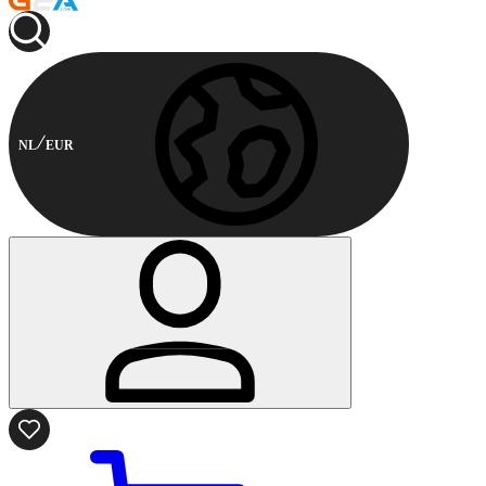
NL
EUR