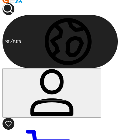
NL
EUR