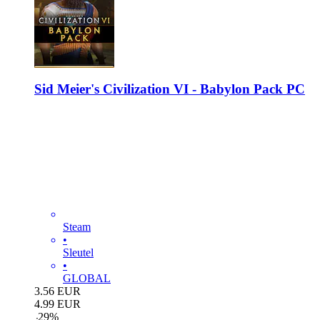
Sid Meier's Civilization VI - Babylon Pack PC
Steam
•
Sleutel
•
GLOBAL
3.56
EUR
4.99
EUR
-
29
%