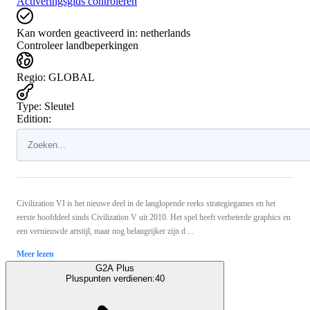
Activeringsgids controleren
Kan worden geactiveerd in:
netherlands
Controleer landbeperkingen
Regio
:
GLOBAL
Type
:
Sleutel
Edition:
Civilization VI is het nieuwe deel in de langlopende reeks strategiegames en het
eerste hoofddeel sinds Civilization V uit 2010. Het spel heeft verbeterde graphics en
een vernieuwde artstijl, maar nog belangrijker zijn d ...
Meer lezen
G2A Plus
Pluspunten verdienen:
40