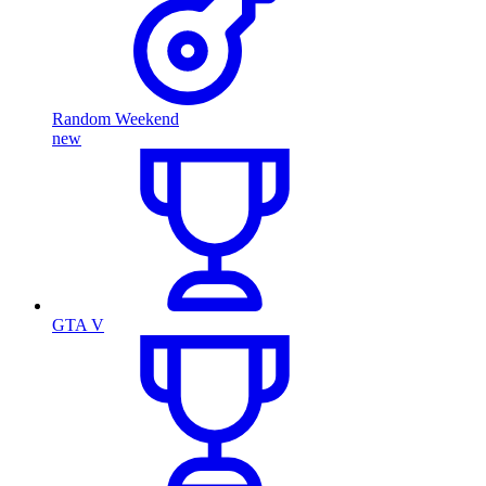
Random Weekend
new
GTA V