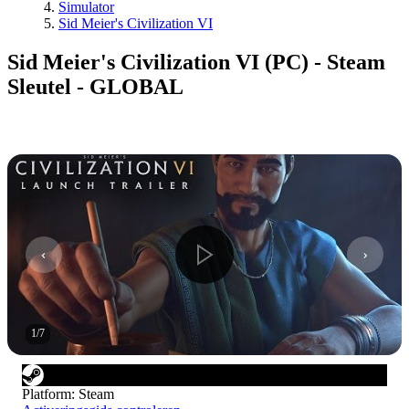
Simulator
Sid Meier's Civilization VI
Sid Meier's Civilization VI (PC) - Steam
Sleutel - GLOBAL
1
/
7
Platform
:
Steam