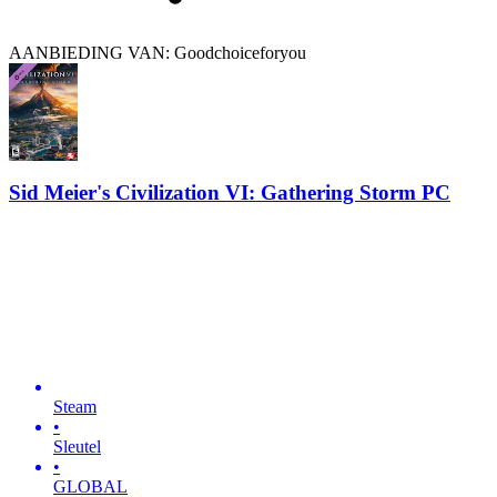
AANBIEDING VAN: Goodchoiceforyou
Sid Meier's Civilization VI: Gathering Storm PC
Steam
•
Sleutel
•
GLOBAL