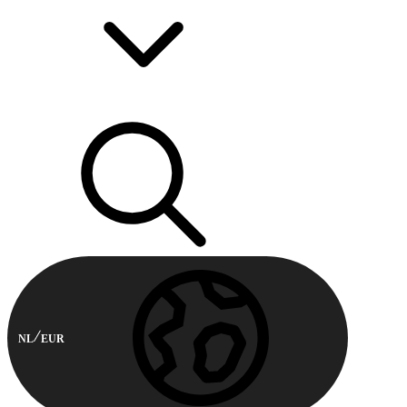
NL
EUR