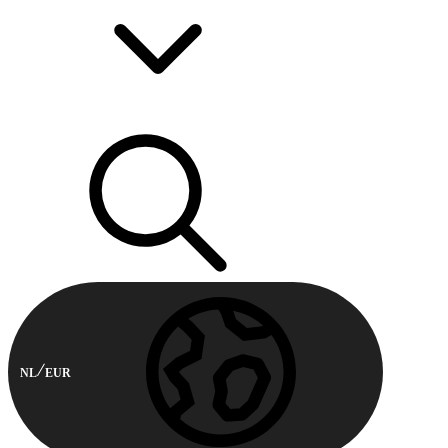
NL
EUR