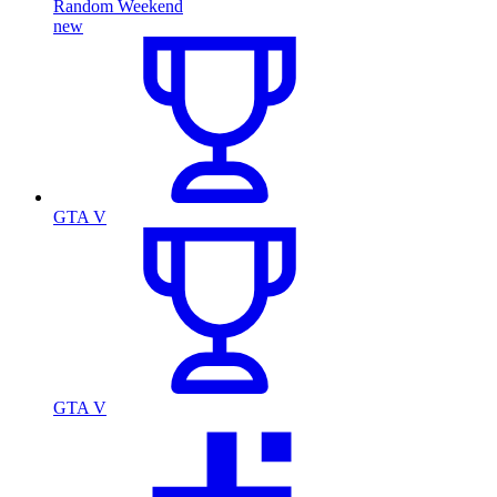
Random Weekend
new
GTA V
GTA V