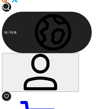
NL
EUR