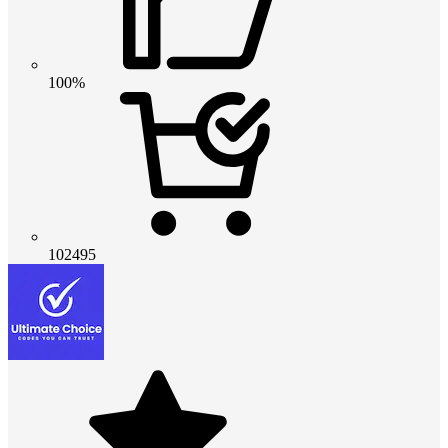
100%
102495