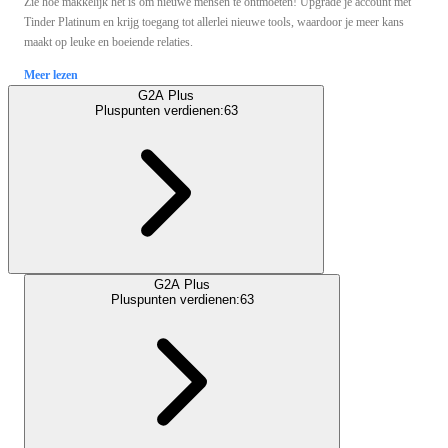
Zie hoe makkelijk het is om nieuwe mensen te ontmoeten! Upgrade je account met
Tinder Platinum en krijg toegang tot allerlei nieuwe tools, waardoor je meer kans
maakt op leuke en boeiende relaties.
Meer lezen
G2A Plus
Pluspunten verdienen:
63
G2A Plus
Pluspunten verdienen:
63