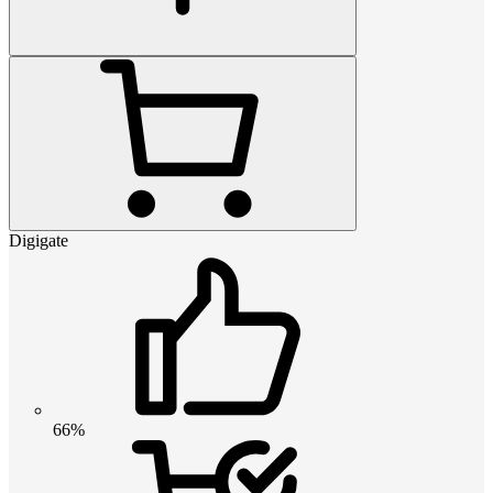
Digigate
66%