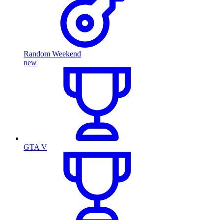
Random Weekend
new
GTA V