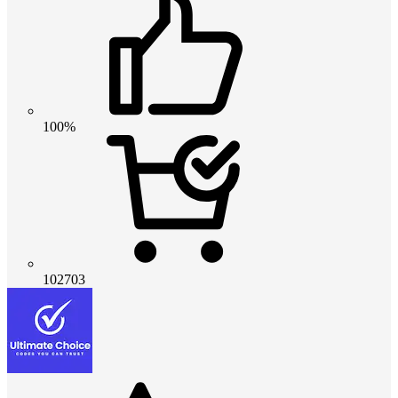
100%
102703