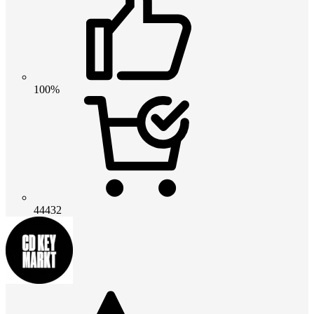
100%
44432