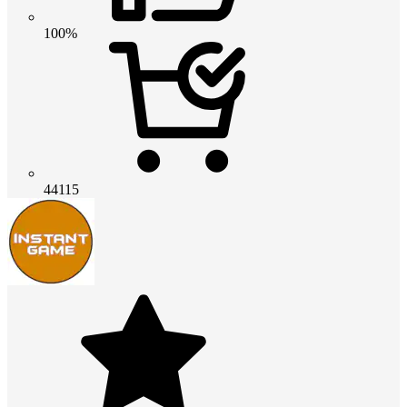
100%
44115