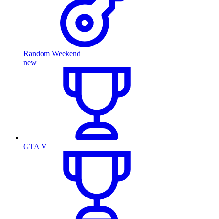
Random Weekend
new
GTA V