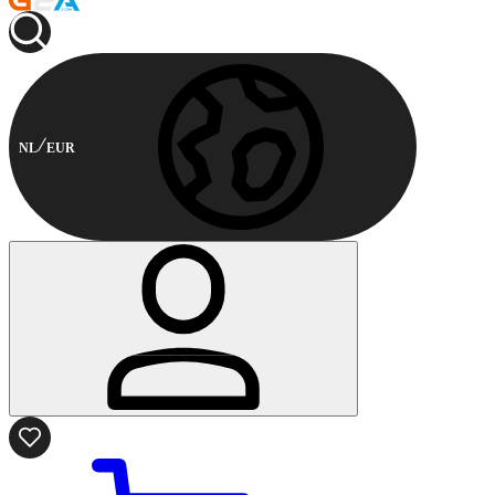
NL
EUR