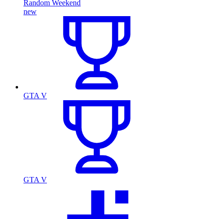
Random Weekend
new
GTA V
GTA V