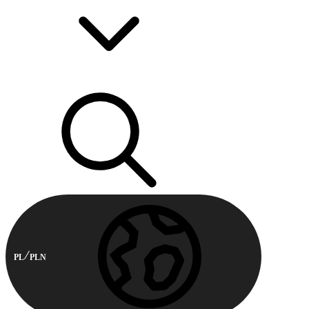
PL
PLN