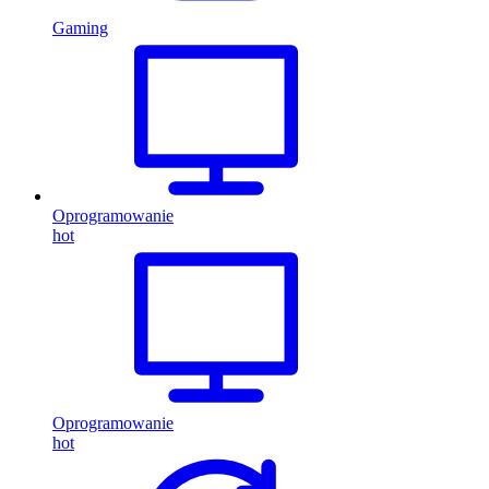
Gaming
Oprogramowanie
hot
Oprogramowanie
hot