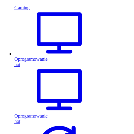
Gaming
Oprogramowanie
hot
Oprogramowanie
hot