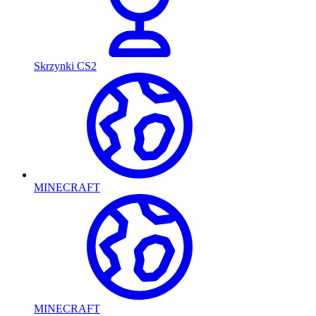
Skrzynki CS2
MINECRAFT
MINECRAFT