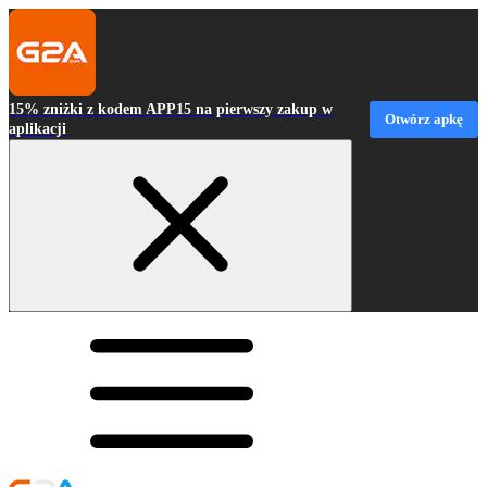
15% zniżki z kodem APP15 na pierwszy zakup w
Otwórz apkę
aplikacji