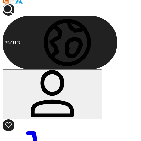
PL
PLN