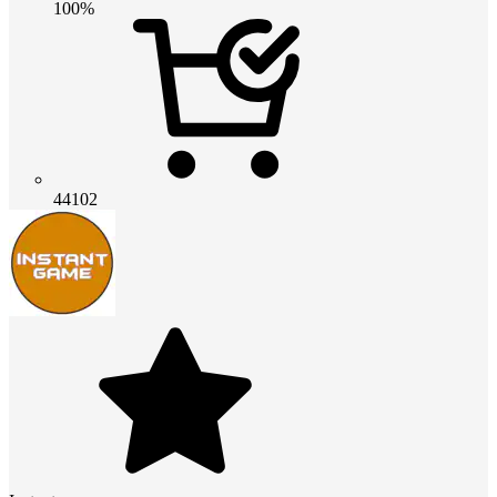
100%
44102