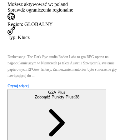
Możesz aktywować w:
poland
Sprawdź ograniczenia regionalne
Region
:
GLOBALNY
Typ
:
Klucz
Drakensang: The Dark Eye studia Radon Labs to gra RPG oparta na
najpopularniejszym w Niemczech (a także Austrii i Szwajcarii), systemie
papierowych RPGów fantasy. Zamierzeniem autorów było stworzenie gry
nawiązującej do ...
Czytaj więcej
G2A Plus
Zdobądź Punkty Plus:
38