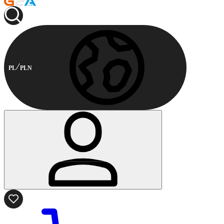
PL
PLN