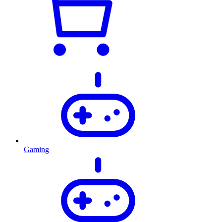
Gaming