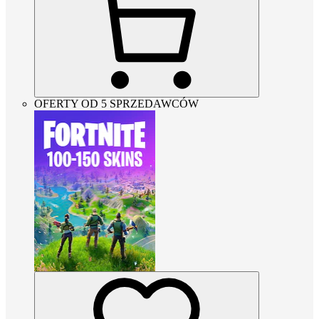
OFERTY OD 5 SPRZEDAWCÓW