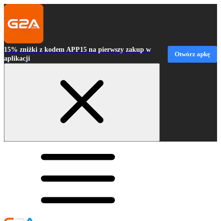
15% zniżki z kodem APP15 na pierwszy zakup w
Otwórz apkę
aplikacji