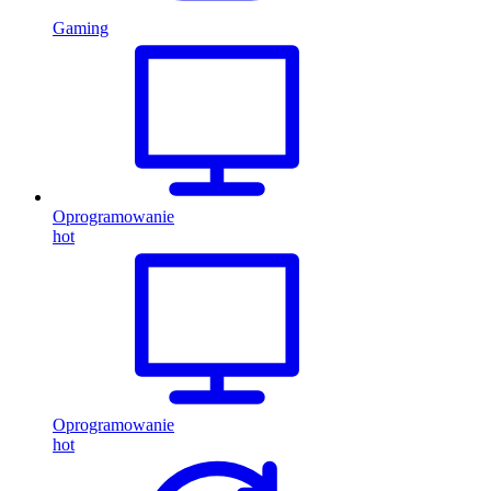
Gaming
Oprogramowanie
hot
Oprogramowanie
hot