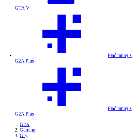
GTA V
Płać mniej z
G2A Plus
Płać mniej z
G2A Plus
G2A
Gaming
Gry