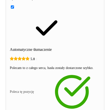
Automatyczne tłumaczenie
5.0
Polecam to z całego serca, hasła zostały dostarczone szybko.
Poleca tę pozycję