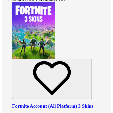
Fortnite Account (All Platform) 3 Skins