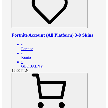
Fortnite Account (All Platform) 3-8 Skins
•
Fortnite
•
Konto
•
GLOBALNY
12.90
PLN