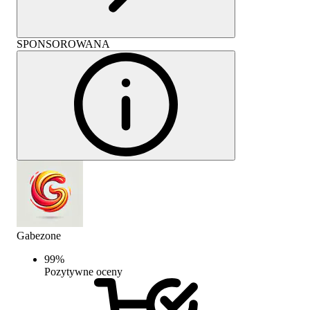
SPONSOROWANA
Gabezone
99
%
Pozytywne oceny