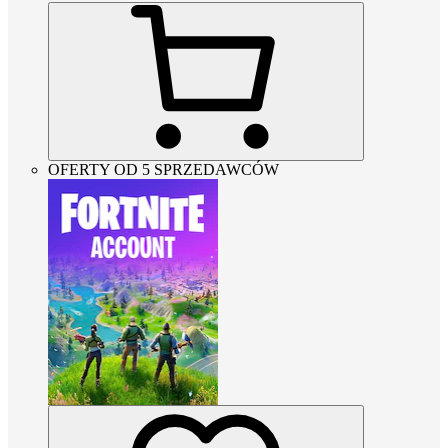
OFERTY OD 5 SPRZEDAWCÓW