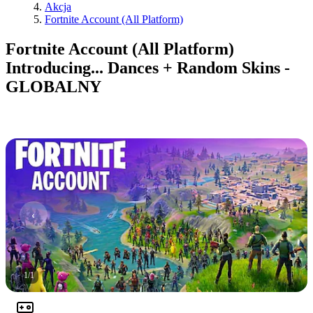
Akcja
Fortnite Account (All Platform)
Fortnite Account (All Platform)
Introducing... Dances + Random Skins -
GLOBALNY
1
/
1