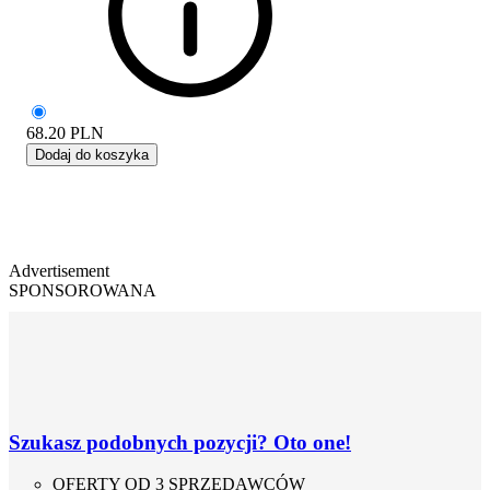
68.20
PLN
Dodaj do koszyka
Advertisement
SPONSOROWANA
Szukasz podobnych pozycji? Oto one!
OFERTY OD 3 SPRZEDAWCÓW