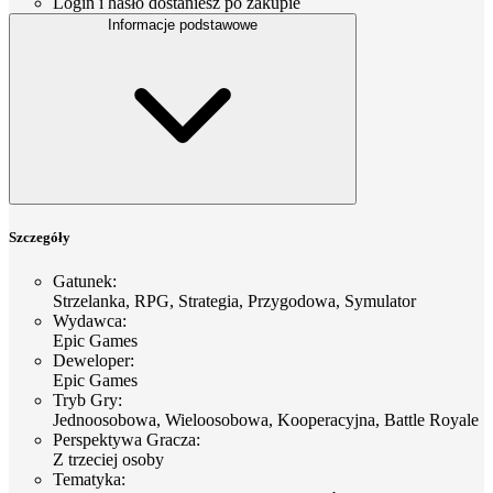
Login i hasło dostaniesz po zakupie
Informacje podstawowe
Szczegóły
Gatunek
:
Strzelanka, RPG, Strategia, Przygodowa, Symulator
Wydawca
:
Epic Games
Deweloper
:
Epic Games
Tryb Gry
:
Jednoosobowa, Wieloosobowa, Kooperacyjna, Battle Royale
Perspektywa Gracza
:
Z trzeciej osoby
Tematyka
: