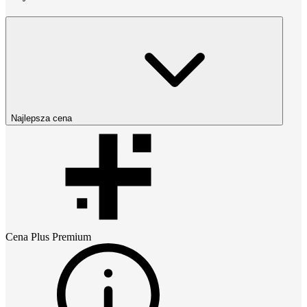
Najlepsza cena
Cena
Plus Premium