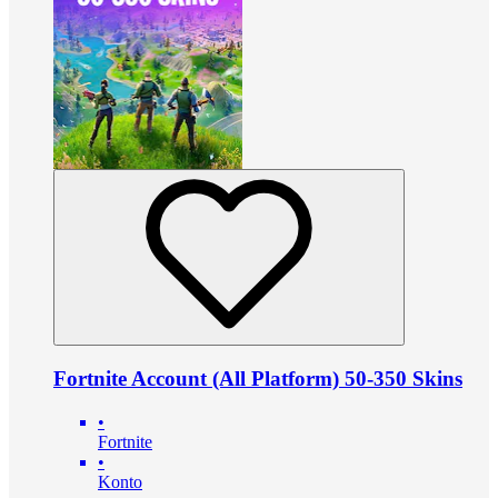
Fortnite Account (All Platform) 50-350 Skins
•
Fortnite
•
Konto