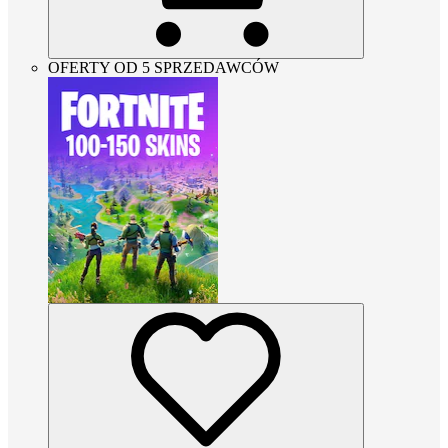
OFERTY OD 5 SPRZEDAWCÓW