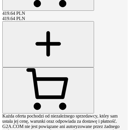
419.64
PLN
419.64
PLN
Każda oferta pochodzi od niezależnego sprzedawcy, który sam
ustala jej cenę, warunki oraz odpowiada za dostawę i płatność.
G2A.COM nie jest powiązane ani autoryzowane przez żadnego