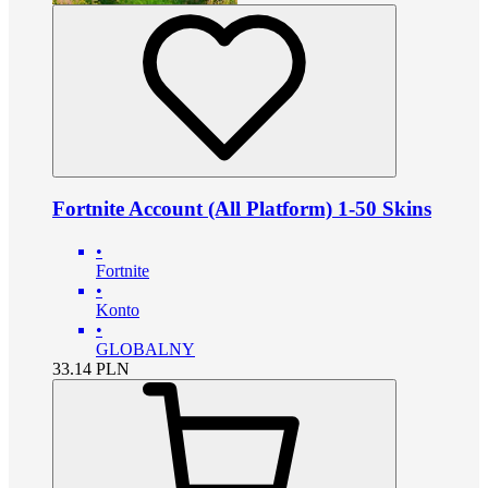
Fortnite Account (All Platform) 1-50 Skins
•
Fortnite
•
Konto
•
GLOBALNY
33.14
PLN