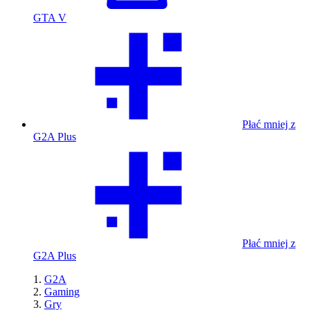
GTA V
Płać mniej z
G2A Plus
Płać mniej z
G2A Plus
G2A
Gaming
Gry