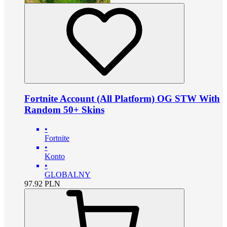
Fortnite Account (All Platform) OG STW With
Random 50+ Skins
•
Fortnite
•
Konto
•
GLOBALNY
97.92
PLN