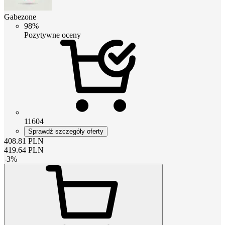
Gabezone
98%
Pozytywne oceny
11604
Sprawdź szczegóły oferty
408.81
PLN
419.64
PLN
-
3
%