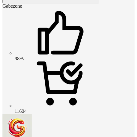
Gabezone
98%
11604