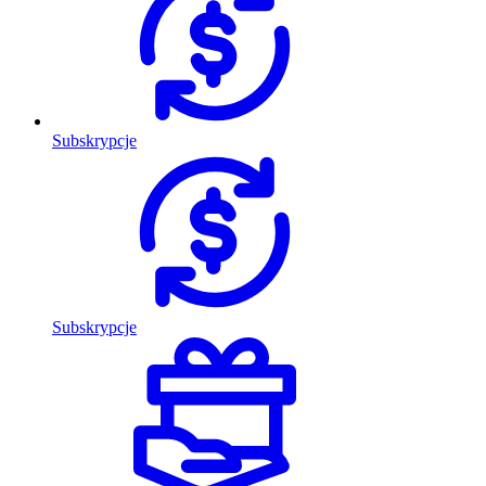
Subskrypcje
Subskrypcje