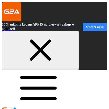
15% zniżki z kodem APP15 na pierwszy zakup w
Otwórz apkę
aplikacji