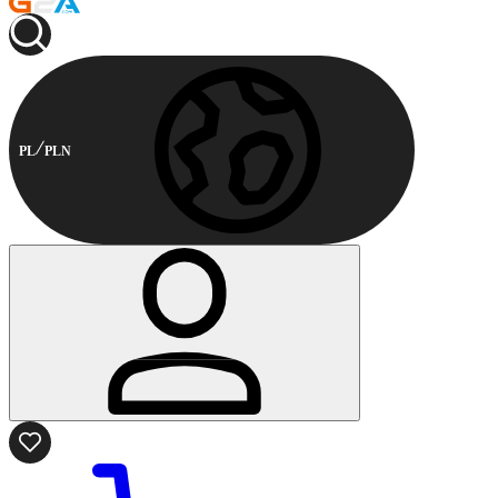
PL
PLN