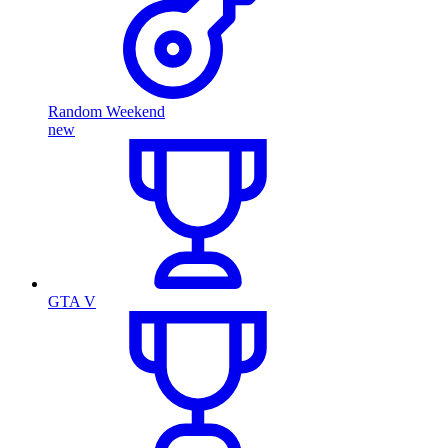
Random Weekend
new
GTA V