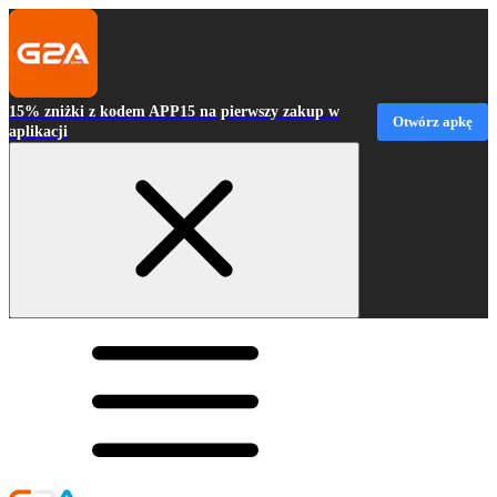
15% zniżki z kodem APP15 na pierwszy zakup w
Otwórz apkę
aplikacji