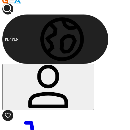
PL
PLN