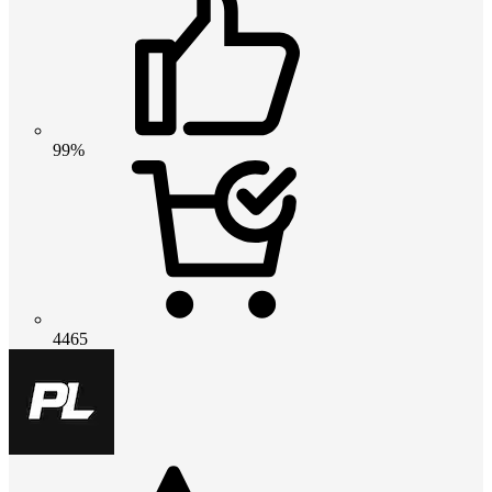
99%
4465