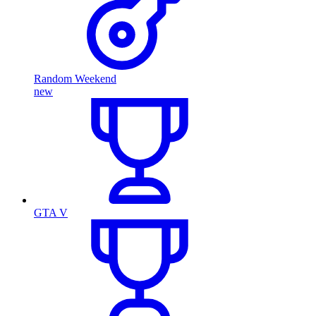
Random Weekend
new
GTA V