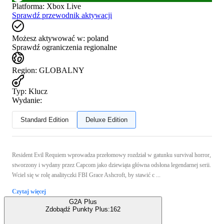
Platforma
:
Xbox Live
Sprawdź przewodnik aktywacji
Możesz aktywować w:
poland
Sprawdź ograniczenia regionalne
Region
:
GLOBALNY
Typ
:
Klucz
Wydanie:
Standard Edition
Deluxe Edition
Resident Evil Requiem wprowadza przełomowy rozdział w gatunku survival horror,
stworzony i wydany przez Capcom jako dziewiąta główna odsłona legendarnej serii.
Wciel się w rolę analityczki FBI Grace Ashcroft, by stawić c ...
Czytaj więcej
G2A Plus
Zdobądź Punkty Plus:
162