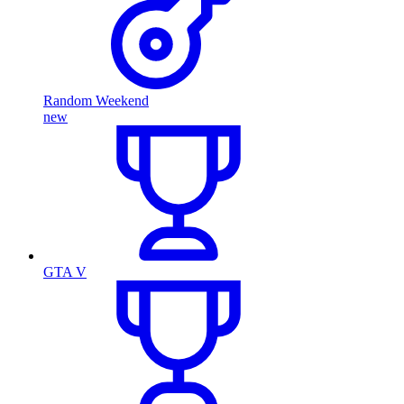
Random Weekend
new
GTA V