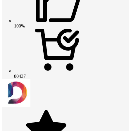
100%
80437