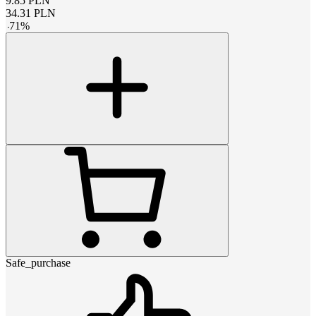
9.85
PLN
34.31
PLN
-
71
%
Safe_purchase