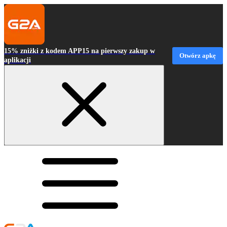
15% zniżki z kodem APP15 na pierwszy zakup w
Otwórz apkę
aplikacji