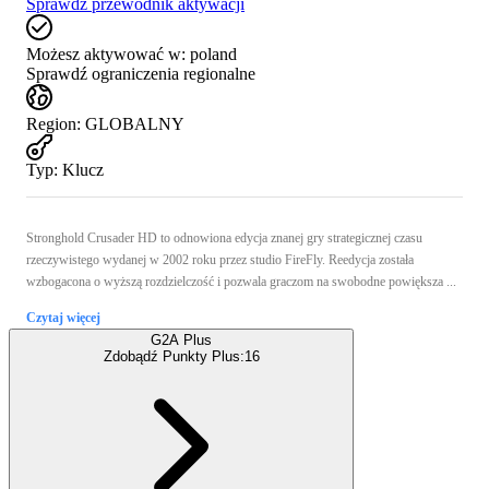
Sprawdź przewodnik aktywacji
Możesz aktywować w:
poland
Sprawdź ograniczenia regionalne
Region
:
GLOBALNY
Typ
:
Klucz
Stronghold Crusader HD to odnowiona edycja znanej gry strategicznej czasu
rzeczywistego wydanej w 2002 roku przez studio FireFly. Reedycja została
wzbogacona o wyższą rozdzielczość i pozwala graczom na swobodne powiększa ...
Czytaj więcej
G2A Plus
Zdobądź Punkty Plus:
16