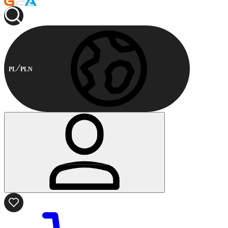
PL
PLN