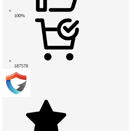
100%
187578