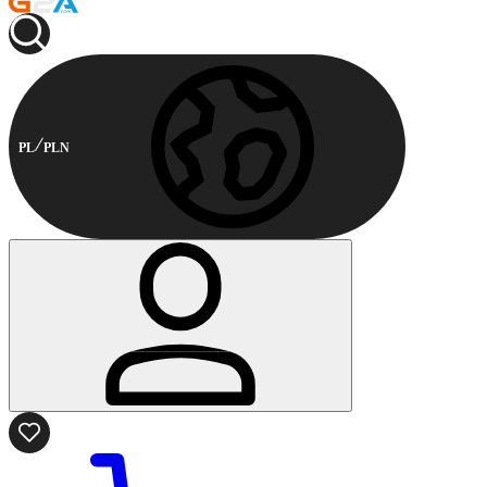
PL
PLN