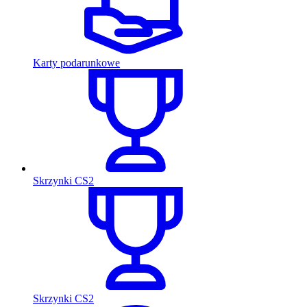
Karty podarunkowe
Skrzynki CS2
Skrzynki CS2