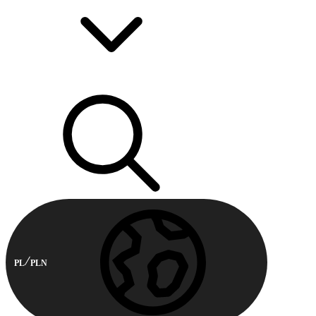
PL
PLN