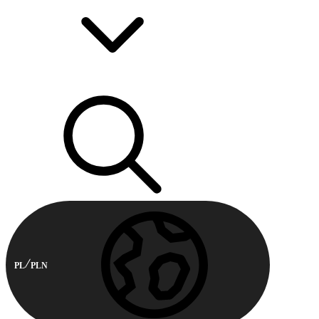
PL
PLN