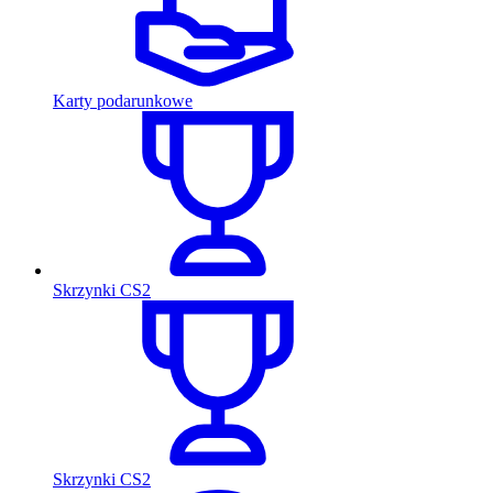
Karty podarunkowe
Skrzynki CS2
Skrzynki CS2