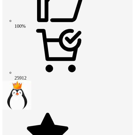
100%
25912