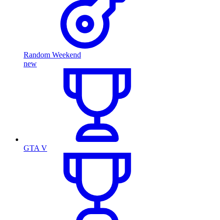
Random Weekend
new
GTA V