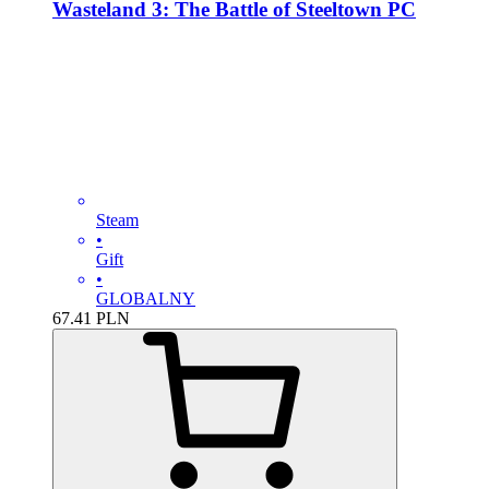
Wasteland 3: The Battle of Steeltown PC
Steam
•
Gift
•
GLOBALNY
67.41
PLN