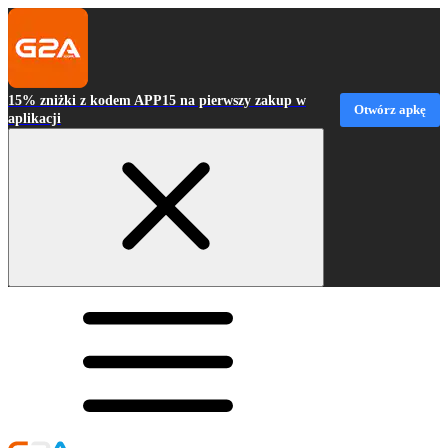
15% zniżki z kodem APP15 na pierwszy zakup w
Otwórz apkę
aplikacji