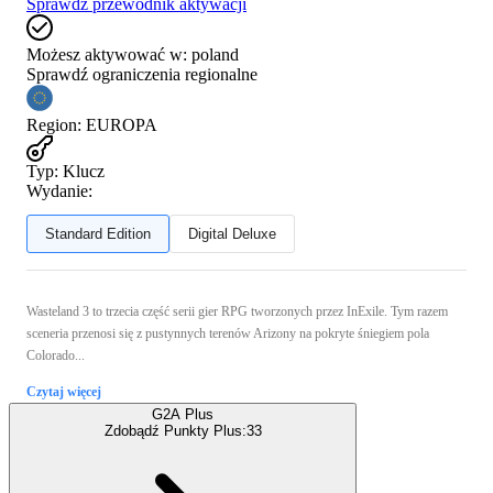
Sprawdź przewodnik aktywacji
Możesz aktywować w:
poland
Sprawdź ograniczenia regionalne
Region
:
EUROPA
Typ
:
Klucz
Wydanie:
Standard Edition
Digital Deluxe
Wasteland 3 to trzecia część serii gier RPG tworzonych przez InExile. Tym razem
sceneria przenosi się z pustynnych terenów Arizony na pokryte śniegiem pola
Colorado...
Czytaj więcej
G2A Plus
Zdobądź Punkty Plus:
33