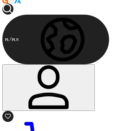
PL
PLN