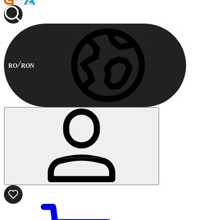
RO
RON