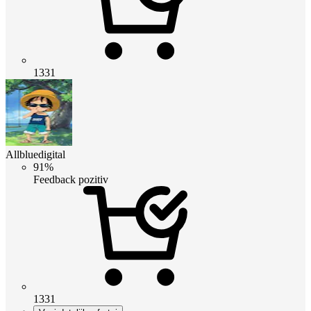
1331
Allbluedigital
91%
Feedback pozitiv
1331