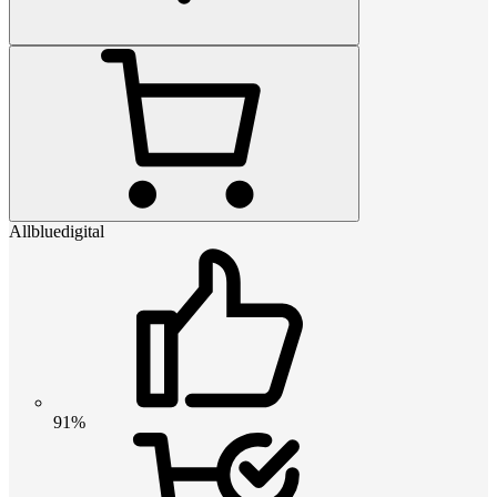
Allbluedigital
91%