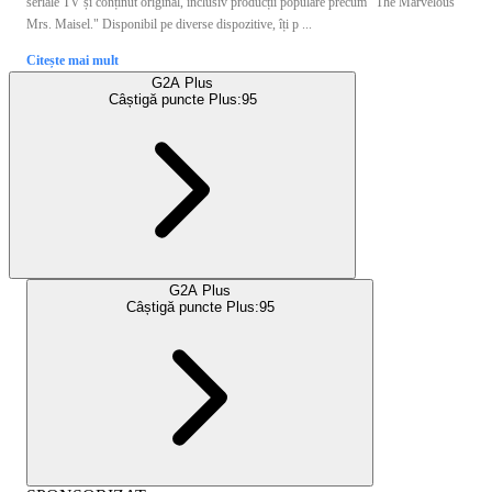
seriale TV și conținut original, inclusiv producții populare precum "The Marvelous
Mrs. Maisel." Disponibil pe diverse dispozitive, îți p ...
Citește mai mult
G2A Plus
Câștigă puncte Plus:
95
G2A Plus
Câștigă puncte Plus:
95