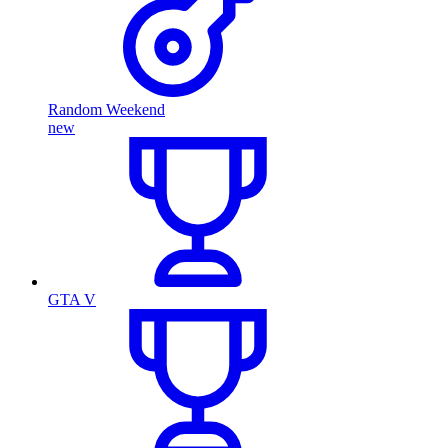
Random Weekend
new
GTA V