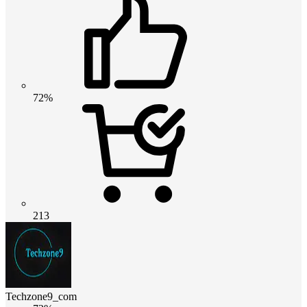
72%
213
Techzone9_com