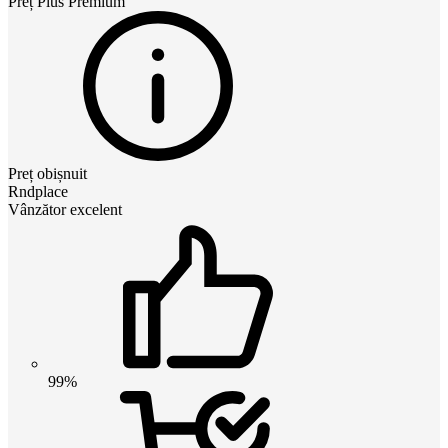
Preț
Plus Premium
Preț obișnuit
Rndplace
Vânzător excelent
99%