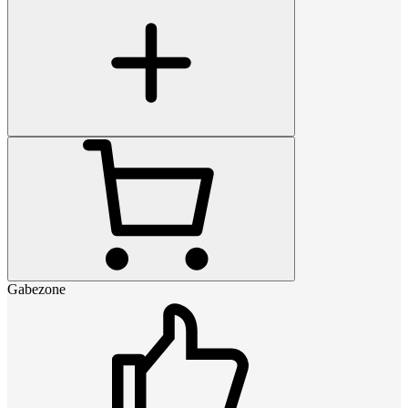
Gabezone