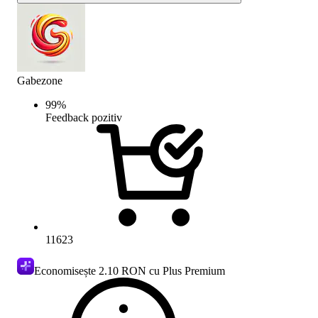
Gabezone
99
%
Feedback pozitiv
11623
Economisește
2.10 RON
cu Plus Premium