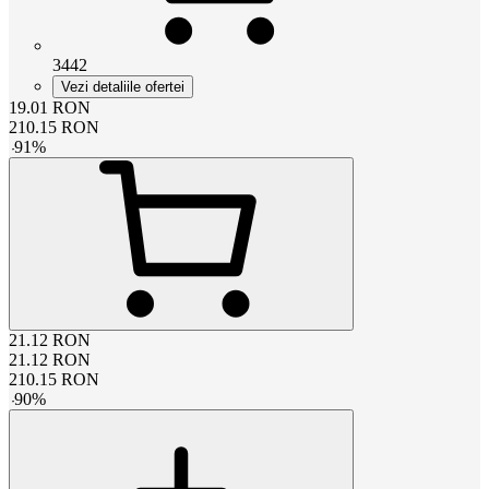
3442
Vezi detaliile ofertei
19.01
RON
210.15
RON
-
91
%
21.12
RON
21.12
RON
210.15
RON
-
90
%