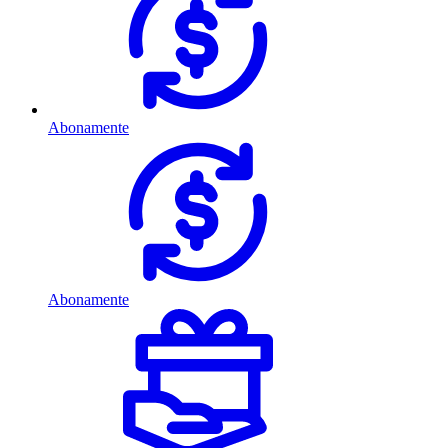
Abonamente
Abonamente