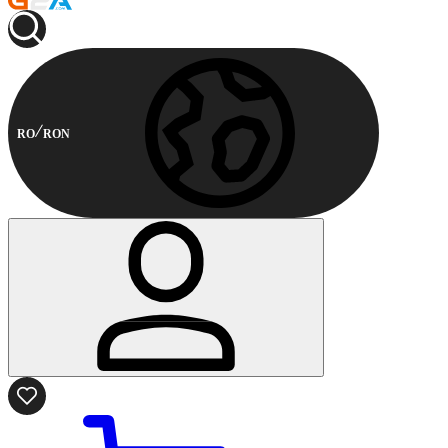
RO
RON