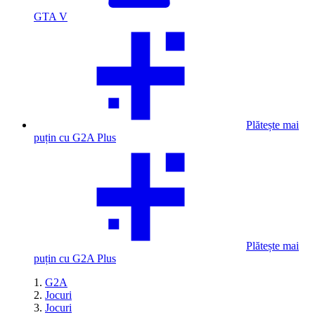
GTA V
Plătește mai
puțin cu G2A Plus
Plătește mai
puțin cu G2A Plus
G2A
Jocuri
Jocuri