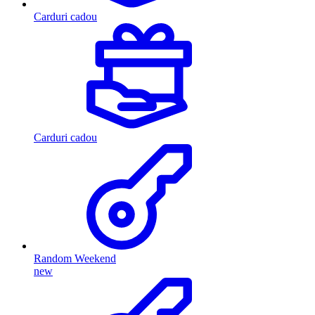
Carduri cadou
Carduri cadou
Random Weekend
new