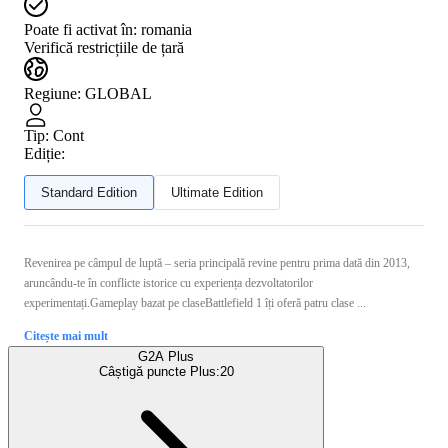
Poate fi activat în:
romania
Verifică restricțiile de țară
Regiune
:
GLOBAL
Tip
:
Cont
Ediție:
Standard Edition
Ultimate Edition
Revenirea pe câmpul de luptă – seria principală revine pentru prima dată din 2013,
aruncându-te în conflicte istorice cu experiența dezvoltatorilor
experimentați.Gameplay bazat pe claseBattlefield 1 îți oferă patru clase ...
Citește mai mult
G2A Plus
Câștigă puncte Plus:
20