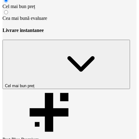
Cel mai bun preț
Cea mai bună evaluare
Livrare instantanee
Cel mai bun preț