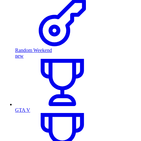
Random Weekend
new
GTA V