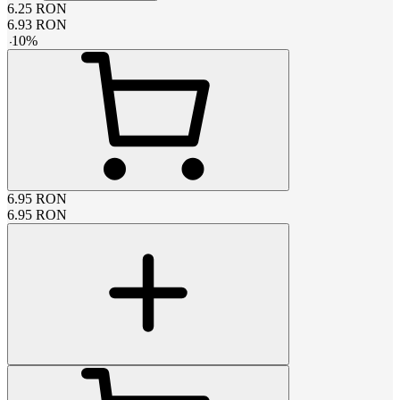
6.25
RON
6.93
RON
-
10
%
6.95
RON
6.95
RON