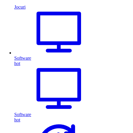
Jocuri
Software
hot
Software
hot