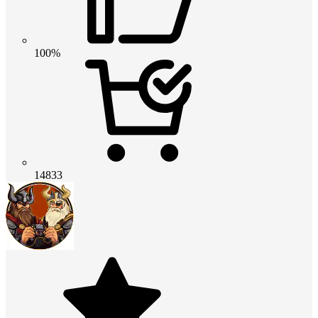
100%
14833