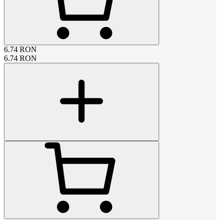
6.74
RON
6.74
RON