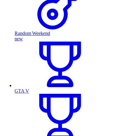
Random Weekend
new
GTA V