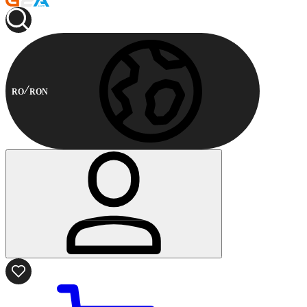
RO
RON