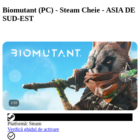
Biomutant (PC) - Steam Cheie - ASIA DE
SUD-EST
1
/
10
Platformă
:
Steam
Verifică ghidul de activare