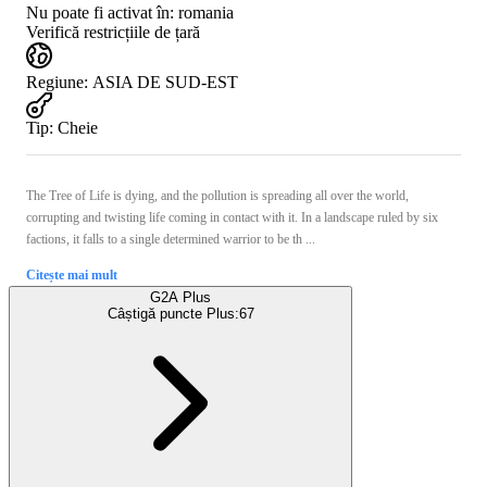
Nu poate fi activat în:
romania
Verifică restricțiile de țară
Regiune
:
ASIA DE SUD-EST
Tip
:
Cheie
The Tree of Life is dying, and the pollution is spreading all over the world,
corrupting and twisting life coming in contact with it. In a landscape ruled by six
factions, it falls to a single determined warrior to be th ...
Citește mai mult
G2A Plus
Câștigă puncte Plus:
67