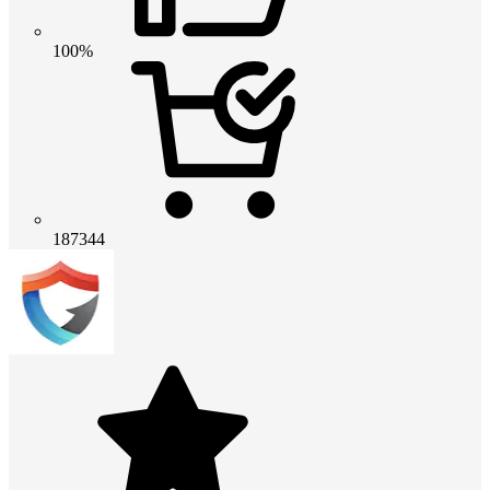
100%
187344