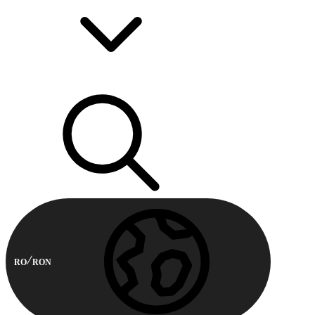
RO
RON