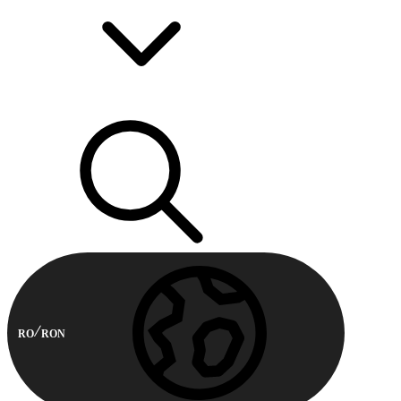
RO
RON