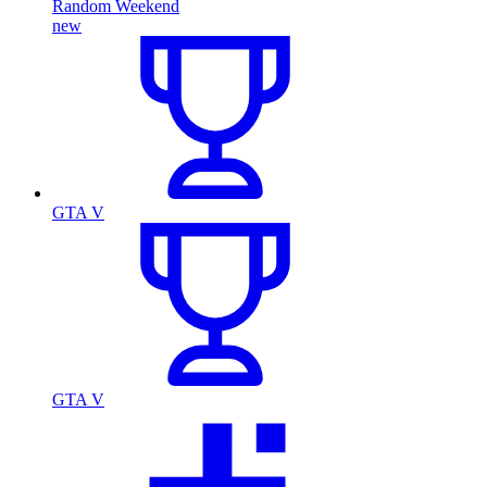
Random Weekend
new
GTA V
GTA V