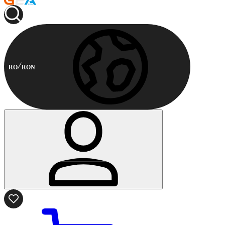
RO
RON