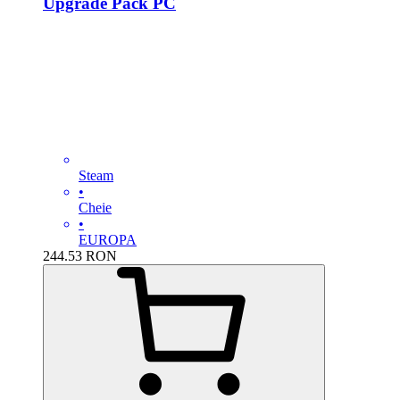
Upgrade Pack PC
Steam
•
Cheie
•
EUROPA
244.53
RON