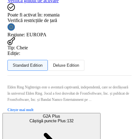
Verifică ghidul de activare
Poate fi activat în:
romania
Verifică restricțiile de țară
Regiune
:
EUROPA
Tip
:
Cheie
Ediție:
Standard Edition
Deluxe Edition
Elden Ring Nightreign este o aventură captivantă, independentă, care se desfășoară
în universul Elden Ring. Jocul a fost dezvoltat de FromSoftware, Inc. și publicat de
FromSoftware, Inc. și Bandai Namco Entertainment pe ...
Citește mai mult
G2A Plus
Câștigă puncte Plus:
132