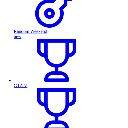
Random Weekend
new
GTA V