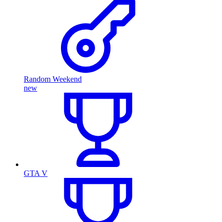
Random Weekend
new
GTA V