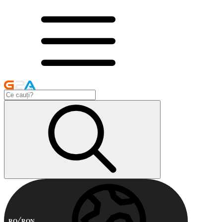
RO
RON