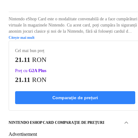
Nintendo eShop Card este o modalitate convenabilă de a face cumpărături
virtuale în magazinele Nintendo. Cu acest card, poți cumpăra în siguranță 
anonim jocuri clasice și noi de la Nintendo, fără să folosești cardul d...
Citește mai mult
Cel mai bun preț
21.11
RON
Preț cu
G2A Plus
21.11
RON
Comparaţie de prețuri
NINTENDO ESHOP CARD COMPARAŢIE DE PREȚURI
Advertisement