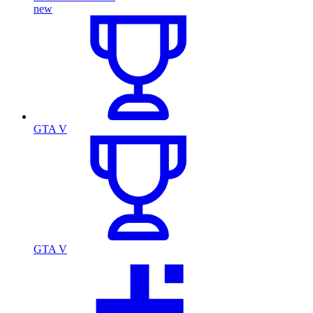
new
GTA V
GTA V