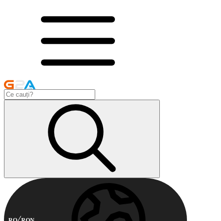
RO
RON