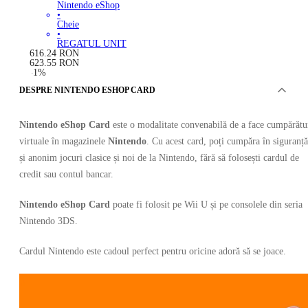
Nintendo eShop
•
Cheie
•
REGATUL UNIT
616.24
RON
623.55
RON
-
1
%
DESPRE NINTENDO ESHOP CARD
Nintendo eShop Card
este o modalitate convenabilă de a face cumpărătu
virtuale în magazinele
Nintendo
. Cu acest card, poți cumpăra în siguranță
și anonim jocuri clasice și noi de la Nintendo, fără să folosești cardul de
credit sau contul bancar.
Nintendo eShop Card
poate fi folosit pe Wii U și pe consolele din seria
Nintendo 3DS.
Cardul Nintendo este cadoul perfect pentru oricine adoră să se joace.
OFERTE DE LA 21 VÂNZĂTORI