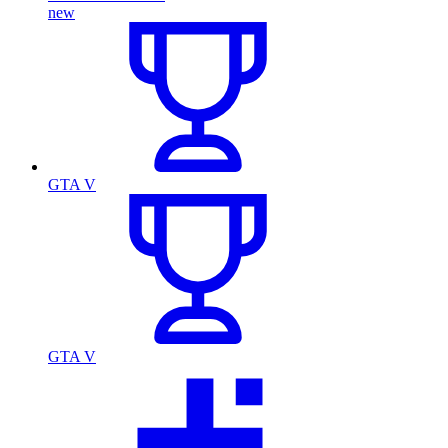
new
GTA V
GTA V