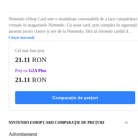
Nintendo eShop Card este o modalitate convenabilă de a face cumpărături
virtuale în magazinele Nintendo. Cu acest card, poți cumpăra în siguranță 
anonim jocuri clasice și noi de la Nintendo, fără să folosești cardul d...
Citește mai mult
Cel mai bun preț
21.11
RON
Preț cu
G2A Plus
21.11
RON
Comparaţie de prețuri
NINTENDO ESHOP CARD COMPARAŢIE DE PREȚURI
Advertisement