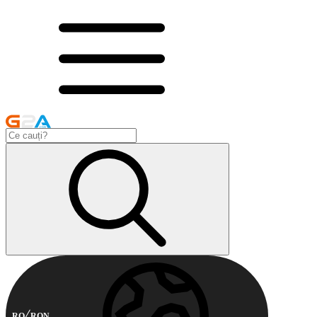
RO
RON