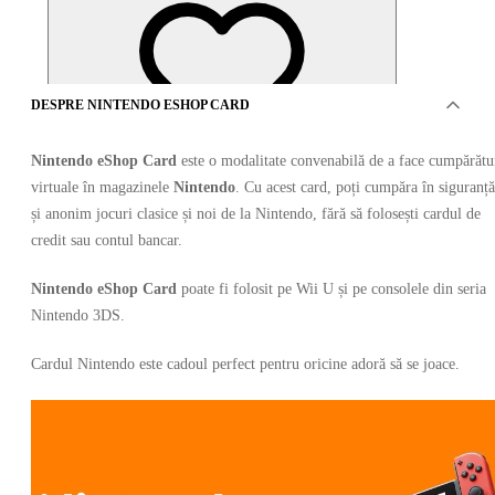
DESPRE NINTENDO ESHOP CARD
Nintendo eShop Card
este o modalitate convenabilă de a face cumpărătu
virtuale în magazinele
Nintendo
. Cu acest card, poți cumpăra în siguranță
și anonim jocuri clasice și noi de la Nintendo, fără să folosești cardul de
credit sau contul bancar.
Nintendo eShop Card
poate fi folosit pe Wii U și pe consolele din seria
Nintendo 3DS.
OFERTE DE LA 15 VÂNZĂTORI
Cardul Nintendo este cadoul perfect pentru oricine adoră să se joace.