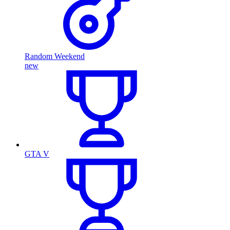
Random Weekend
new
GTA V