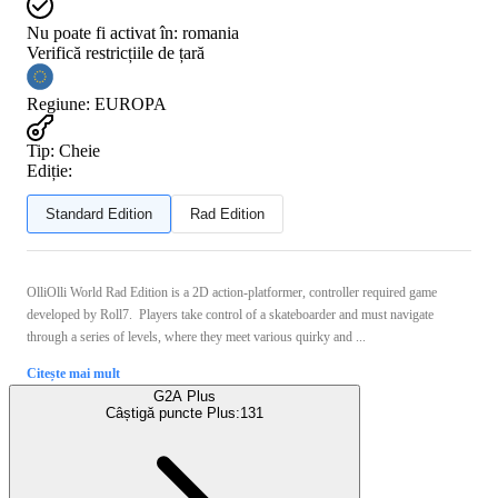
Nu poate fi activat în:
romania
Verifică restricțiile de țară
Regiune
:
EUROPA
Tip
:
Cheie
Ediție:
Standard Edition
Rad Edition
OlliOlli World Rad Edition is a 2D action-platformer, controller required game
developed by Roll7. Players take control of a skateboarder and must navigate
through a series of levels, where they meet various quirky and ...
Citește mai mult
G2A Plus
Câștigă puncte Plus:
131