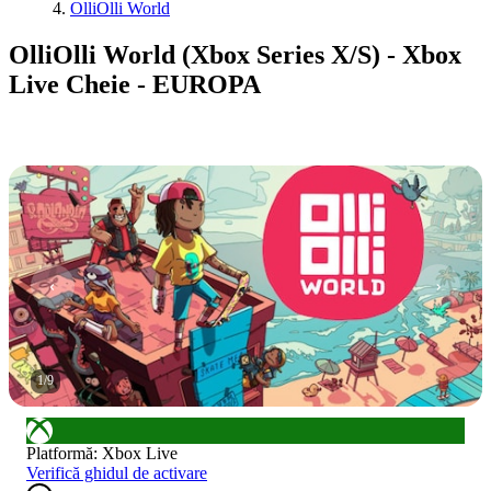
OlliOlli World
OlliOlli World (Xbox Series X/S) - Xbox
Live Cheie - EUROPA
1
/
9
Platformă
:
Xbox Live
Verifică ghidul de activare