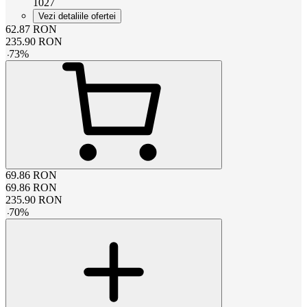
1027
Vezi detaliile ofertei
62.87
RON
235.90
RON
-
73
%
69.86
RON
69.86
RON
235.90
RON
-
70
%