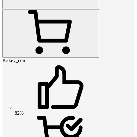
K2key_com
82%