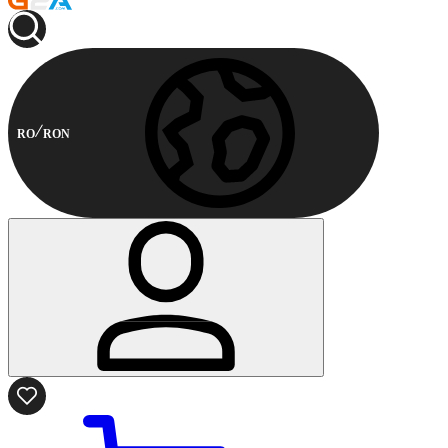
RO
RON