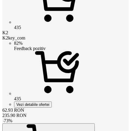
435
K2
K2key_com
82%
Feedback pozitiv
435
Vezi detaliile ofertei
62.93
RON
235.90
RON
-
73
%