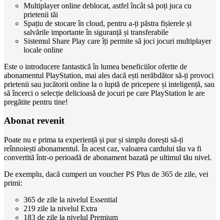
Multiplayer online deblocat, astfel încât să poți juca cu
prietenii tăi
Spațiu de stocare în cloud, pentru a-ți păstra fișierele și
salvările importante în siguranță și transferabile
Sistemul Share Play care îți permite să joci jocuri multiplayer
locale online
Este o introducere fantastică în lumea beneficiilor oferite de
abonamentul PlayStation, mai ales dacă ești nerăbdător să-ți provoci
prietenii sau jucătorii online la o luptă de pricepere și inteligență, sau
să încerci o selecție delicioasă de jocuri pe care PlayStation le are
pregătite pentru tine!
Abonat revenit
Poate nu e prima ta experiență și pur și simplu dorești să-ți
reînnoiești abonamentul. În acest caz, valoarea cardului tău va fi
convertită într-o perioadă de abonament bazată pe ultimul tău nivel.
De exemplu, dacă cumperi un voucher PS Plus de 365 de zile, vei
primi:
365 de zile la nivelul Essential
219 zile la nivelul Extra
183 de zile la nivelul Premium