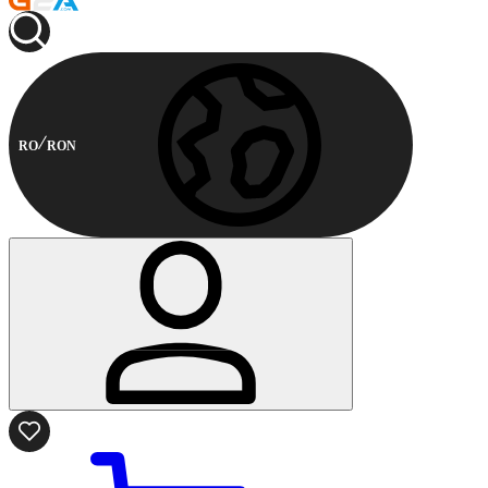
RO
RON