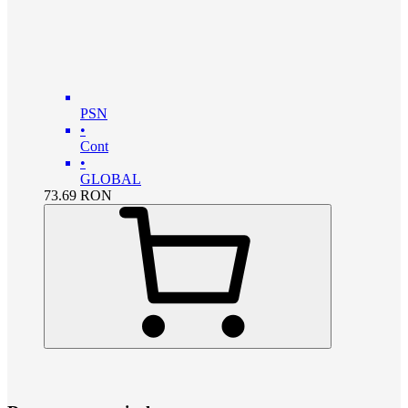
PSN
•
Cont
•
GLOBAL
73.69
RON