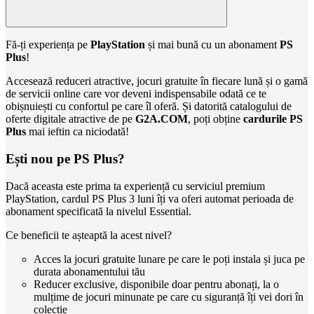
Fă-ți experiența pe
PlayStation
și mai bună cu un abonament
PS
Plus
!
Accesează reduceri atractive, jocuri gratuite în fiecare lună și o gamă
de servicii online care vor deveni indispensabile odată ce te
obișnuiești cu confortul pe care îl oferă. Și datorită catalogului de
oferte digitale atractive de pe
G2A.COM
, poți obține
cardurile PS
Plus
mai ieftin ca niciodată!
Ești nou pe PS Plus?
Dacă aceasta este prima ta experiență cu serviciul premium
PlayStation, cardul PS Plus 3 luni îți va oferi automat perioada de
abonament specificată la nivelul Essential.
Ce beneficii te așteaptă la acest nivel?
Acces la jocuri gratuite lunare pe care le poți instala și juca pe
durata abonamentului tău
Reducer exclusive, disponibile doar pentru abonați, la o
mulțime de jocuri minunate pe care cu siguranță îți vei dori în
colecție