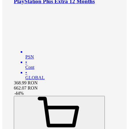
PlayStation Plus Extra 12 Months
PSN
•
Cont
•
GLOBAL
368.99
RON
662.07
RON
-
44
%