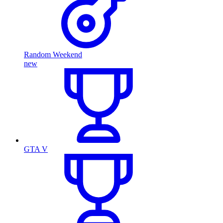
Random Weekend
new
GTA V