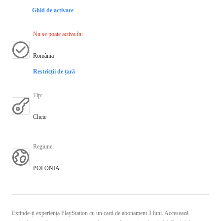
Ghid de activare
Nu se poate activa în
:
România
Restricții de țară
Tip
:
Cheie
Regiune
:
POLONIA
Extinde-ți experiența PlayStation cu un card de abonament 3 luni. Accesează