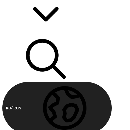
RO
RON