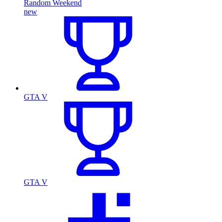
Random Weekend
new
GTA V
GTA V